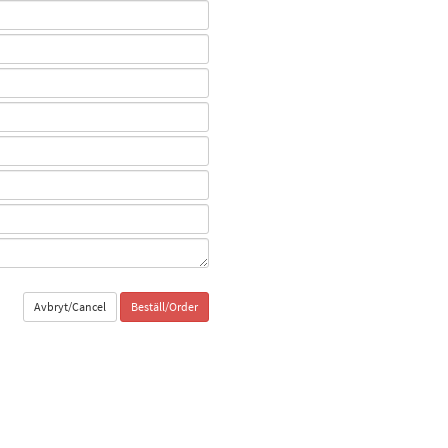
Avbryt/Cancel
Beställ/Order